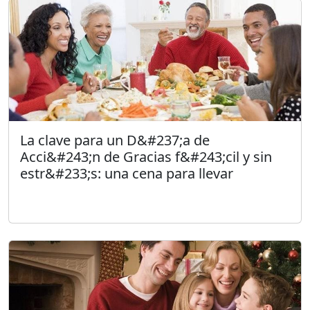
La clave para un D&#237;a de
Acci&#243;n de Gracias f&#243;cil y sin
estr&#233;s: una cena para llevar