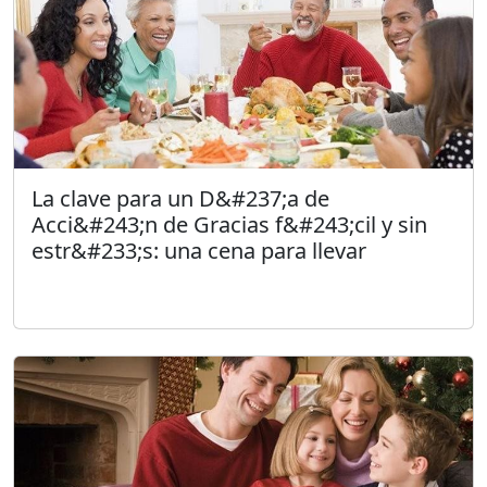
La clave para un D&#237;a de
Acci&#243;n de Gracias f&#243;cil y sin
estr&#233;s: una cena para llevar